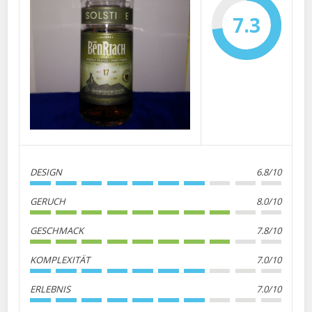
7.3
DESIGN
6.8/10
GERUCH
8.0/10
GESCHMACK
7.8/10
KOMPLEXITÄT
7.0/10
ERLEBNIS
7.0/10