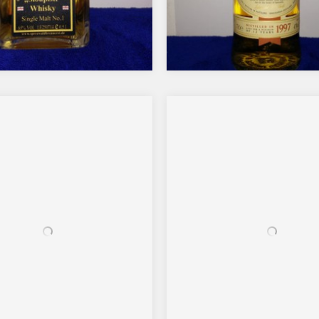
sti
Knockando
unft
Deutschland
Herkunft
Schottland
3 Jahre
Alter
12 Jahre
hol
65%
Alkohol
43%
Single Malt
Typ
Single Malt
Pure
Art
Sweet
2015.2
(7,3/10)
ng(s)
2016.2
(6,3/10)