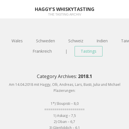
HAGGY'S WHISKYTASTING
THE TASTING ARCHIV
Wales
Schweden
Schweiz
Indien
Tai
Frankreich
|
Tastings
Category Archives:
2018.1
Am 14.04.2018 mit Haggy, Olli, Andreas, Lars, Basti, Julia und Michael
Plazierungen:
1*) Sloupisti – 8,0
====================
1) Askaig – 7,5
2) Oban – 6,7
3) Glenfiddich – 6,1