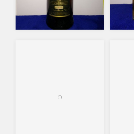
Glenfiddich
Sloupi
Herkunft
Schottland
Herk
Alter
18 Jahre
Alter
Alkohol
43%
Alko
Typ
Single Malt
Typ
Art
Spiced
Art
Tasti