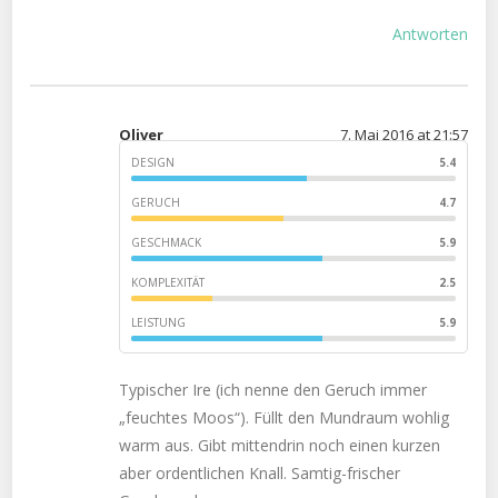
Antworten
Oliver
7. Mai 2016 at 21:57
DESIGN
5.4
GERUCH
4.7
GESCHMACK
5.9
KOMPLEXITÄT
2.5
LEISTUNG
5.9
Typischer Ire (ich nenne den Geruch immer
„feuchtes Moos“). Füllt den Mundraum wohlig
warm aus. Gibt mittendrin noch einen kurzen
aber ordentlichen Knall. Samtig-frischer