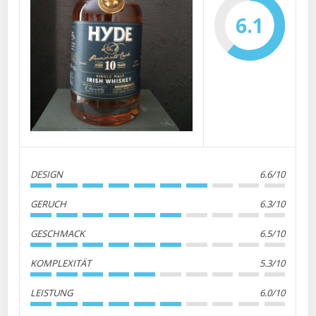
6.1
DESIGN
6.6/10
GERUCH
6.3/10
GESCHMACK
6.5/10
KOMPLEXITÄT
5.3/10
LEISTUNG
6.0/10